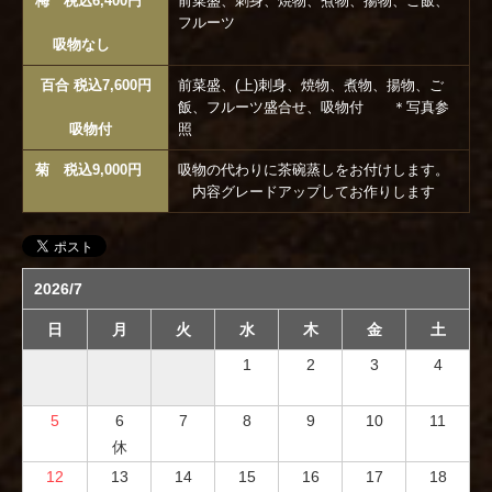
梅 税込6,400円
前菜盛、刺身、焼物、煮物、揚物、ご飯、
フルーツ
吸物なし
百合 税込7,600円
前菜盛、(上)刺身、焼物、煮物、揚物、ご
飯、フルーツ盛合せ、吸物付 ＊写真参
吸物付
照
菊 税込9,000円
吸物の代わりに茶碗蒸しをお付けします。
内容グレードアップしてお作りします
2026/7
日
月
火
水
木
金
土
1
2
3
4
5
6
7
8
9
10
11
休
12
13
14
15
16
17
18