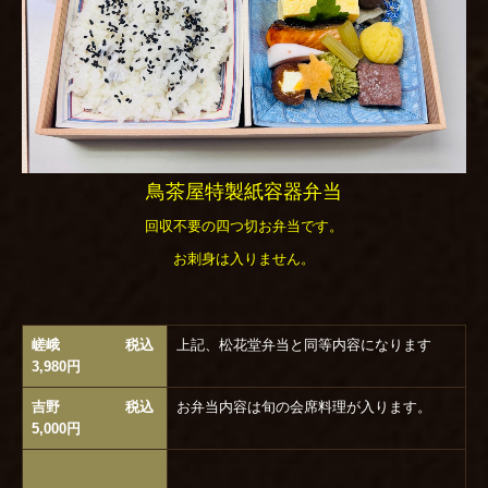
鳥茶屋特製紙容器弁当
回収不要の四つ切お弁当です。
お刺身は入りません。
嵯峨 税込
上記、松花堂弁当と同等内容になります
3,980円
吉野 税込
お弁当内容は旬の会席料理が入ります。
5,000円