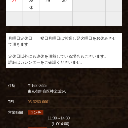
27
28
29
30
休
月曜日定休日　　祝日月曜日は営業し翌火曜日をお休みさせ
て頂きます

定休日以外にも連休を頂戴している場合もございます。

住所
〒162-0825
東京都新宿区神楽坂3-6
TEL
03-3260-6661
営業時間
ランチ
11:30～14:30
(L.O14:00)