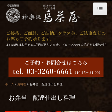
ホーム
プライバシーポリシー
お料理
昼のお料理
夜のお料理
お飲物
お弁当 配達仕出し料理
ホーム
お料理
お弁当 配達仕出し料理
店舗案内
お弁当 配達仕出し料理
個室・ご宴会
求人募集