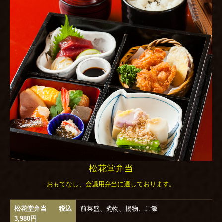
感染予防対策について
お食い初め
ご結納・お顔合わせ
ご婚礼
お誕生日 デザートプレート
松花堂弁当
おもてなし、会議用弁当に適しております。
松花堂弁当 税込
前菜盛、煮物、揚物、ご飯
3,980円