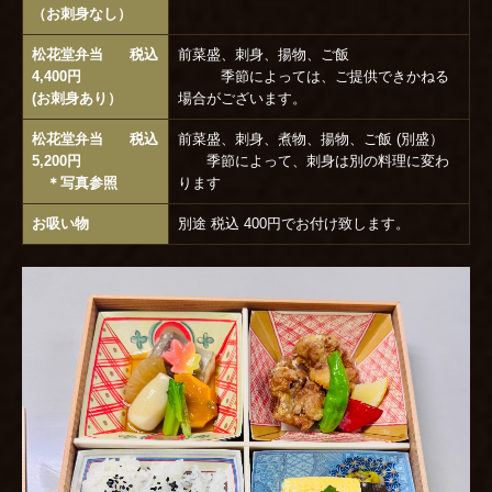
（お刺身なし）
松花堂弁当 税込
前菜盛、刺身、揚物、ご飯
4,400円
季節によっては、ご提供できかねる
(お刺身あり）
場合がございます。
松花堂弁当 税込
前菜盛、刺身、煮物、揚物、ご飯 (別盛）
5,200円
季節によって、刺身は別の料理に変わ
＊写真参照
ります
お吸い物
別途 税込 400円でお付け致します。