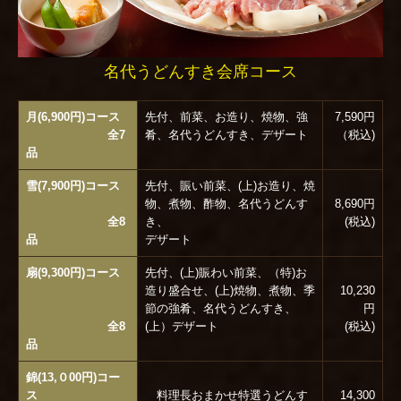
名代うどんすき会席コース
月(6,900円)コース
先付、前菜、お造り、焼物、強
7,590円
全7
肴、名代うどんすき、デザート
（税込)
品
雪(7,900円)コース
先付、賑い前菜、(上)お造り、焼
物、煮物、酢物、名代うどんす
8,690円
全8
き、
(税込)
品
デザート
扇(9,300円)コース
先付、(上)賑わい前菜、（特)お
造り盛合せ、(上)焼物、煮物、季
10,230
節の強肴、名代うどんすき、
円
全8
(上）デザート
(税込)
品
錦(13,０00円)コー
ス
料理長おまかせ特選うどんす
14,300