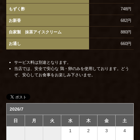
もずく酢
748円
お新香
682円
自家製 抹茶アイスクリーム
880円
お通し
660円
サービス料は別途となります。
当店では、安全で安心な 鶏・卵のみを使用しております。どう
ぞ、安心してお食事をお楽しみ下さいませ。
2026/7
日
月
火
水
木
金
土
1
2
3
4