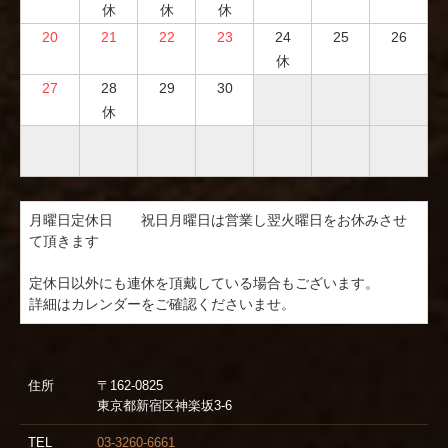
休
休
休
20
21
22
23
24
25
26
休
27
28
29
30
休
月曜日定休日　　祝日月曜日は営業し翌火曜日をお休みさせ
て頂きます

定休日以外にも連休を頂戴している場合もございます。

住所
〒162-0825
東京都新宿区神楽坂3-6
TEL
03-3260-6661