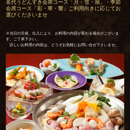
名代うどんすき会席コース「月・雪・扇」・季節
会席コース「彩・華・響」ご利用向きに応じてお
感染予防対策について
選びくださいませ
お食い初め
※当日の天候、仕入により、お料理の内容が変わる場合がございま
ご結納・お顔合わせ
す。ご了承下さい。
詳しいお料理の内容は、どうぞお気軽にお問い合せ下さいませ。
ご婚礼
お誕生日 デザートプレート