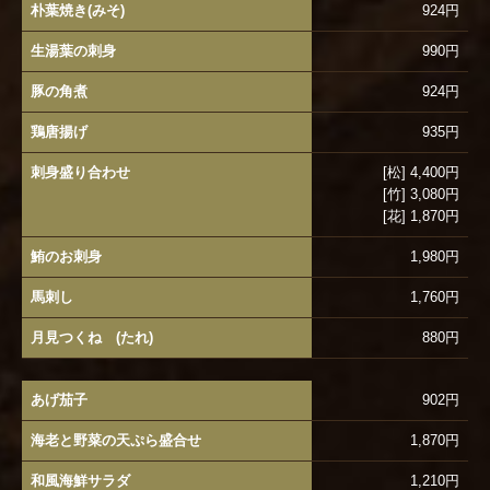
朴葉焼き(みそ)
924円
生湯葉の刺身
990円
豚の角煮
924円
鶏唐揚げ
935円
刺身盛り合わせ
[松] 4,400円
[竹] 3,080円
[花] 1,870円
鮪のお刺身
1,980円
馬刺し
1,760円
月見つくね (たれ)
880円
あげ茄子
902円
海老と野菜の天ぷら盛合せ
1,870円
和風海鮮サラダ
1,210円