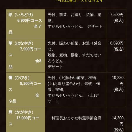
*写真は響コースとなります
彩（いろどり)
先付、前菜、お造り、焼物、揚
7,590円
6,900円コース
物、
(税込)
全７
すだちせいろうどん, デザート
品
華（はなやぎ）
先付、賑わい前菜、お造り盛合
8,690円
7,900円コー
せ、
(税込)
ス
焼物、煮物、揚物、すだちせい
全8
ろうどん、
品
デザート
響（ひびき）
先付、(上)賑わい前菜、椀物、
10,230
9,300円コー
(上)お造り盛合わせ、焼物、強
円
ス
肴、揚物、
(税込)
全
すだちせいろうどん、（上)デ
９品
ザート
輝（かがやき）
13,000円コー
料理長おまかせ特選季節会席
14,300
ス
円
(税込)