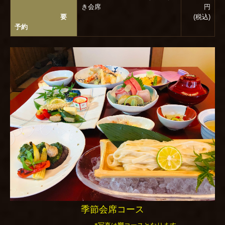
き会席
円
要
(税込)
予約
季節会席コース