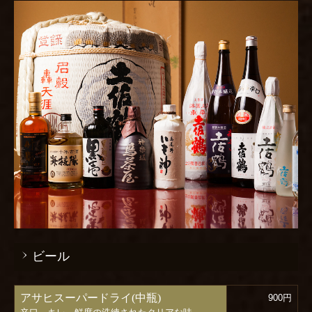
感染予防対策について
お食い初め
ご結納・お顔合わせ
ご婚礼
お誕生日 デザートプレート
ビール
アサヒスーパードライ(中瓶)
900円