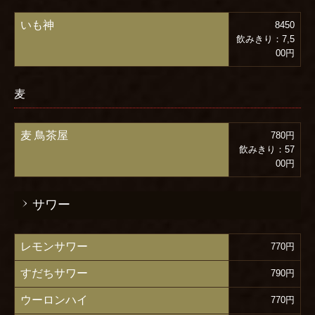
いも神
8450
飲みきり：7,5
00円
麦
麦 鳥茶屋
780円
飲みきり：57
00円
サワー
レモンサワー
770円
すだちサワー
790円
ウーロンハイ
770円