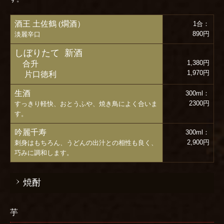
酒王 土佐鶴 (燗酒）
1合：
890円
淡麗辛口
しぼりたて 新酒
1,380円
合升
1,970円
片口徳利
生酒
300ml：
2300円
すっきり軽快、おとうふや、焼き鳥によく合いま
す。
吟麗千寿
300ml：
2,900円
刺身はもちろん、うどんの出汁との相性も良く、
巧みに調和します。
焼酎
芋