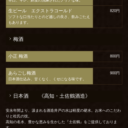
辛口、キレ、鮮度の洗練されたクリアな味。
生ビール エクストラコールド
820円
ソフトな口当たりとのど越しの良さ、飲みごたえ
もあります。
梅酒
小正 梅酒
800円
あらごし梅酒
900円
日本酒仕込み、甘くなく、くせになる味です。
日本酒 《高知・土佐鶴酒造》
安永年間より、汲まれる酒造井戸の水は軽度の硬水。お米へのこだわ
りと杜氏の技。
高知の名水、豊かな恵みを生かした『土佐鶴』をご提供しておりま
す。