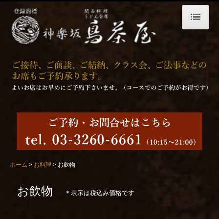
ホーム
プライバシーポリシー
お料理
昼のお料理
夜のお料理
お飲物
お弁当 配達仕出し料理
ホーム
お料理
お飲物
店舗案内
お飲物
＊表示は税込み価格です
個室・ご宴会
求人募集