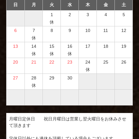
日
月
火
水
木
金
土
1
2
3
4
5
休
6
7
8
9
10
11
12
休
13
14
15
16
17
18
19
休
休
休
20
21
22
23
24
25
26
休
27
28
29
30
休
月曜日定休日　　祝日月曜日は営業し翌火曜日をお休みさせ
て頂きます

定休日以外にも連休を頂戴している場合もございます。
