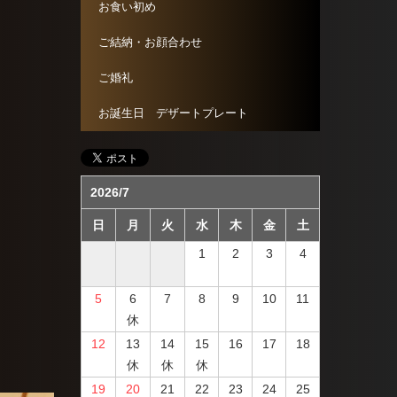
お食い初め
ご結納・お顔合わせ
ご婚礼
お誕生日 デザートプレート
2026/7
日
月
火
水
木
金
土
1
2
3
4
5
6
7
8
9
10
11
休
12
13
14
15
16
17
18
休
休
休
19
20
21
22
23
24
25