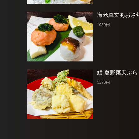
海老真丈あおさ
1080円
鱧 夏野菜天ぷら
1580円