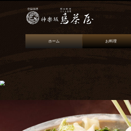
ホーム
お料理
プライバシーポリシー
昼のお料理
夜のお料理
お飲物
お弁当 配達仕出し料理