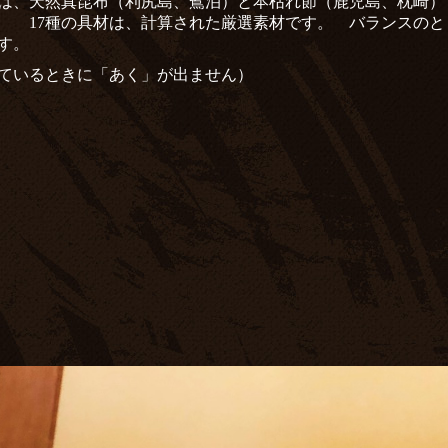
は、天然真昆布（利尻島、鴛泊）と本枯れ節
（鹿児島、枕崎）
味。
17
種の具材は、計算された厳選素材です。
バランスのと
す。
ているときに「あく」が出ません）