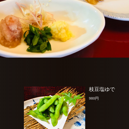
枝豆塩ゆで
980円