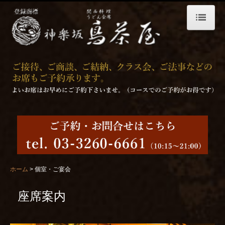
ホーム
プライバシーポリシー
お料理
昼のお料理
夜のお料理
お飲物
お弁当 配達仕出し料理
ホーム
個室・ご宴会
店舗案内
座席案内
個室・ご宴会
求人募集