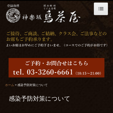
ホーム
プライバシーポリシー
お料理
昼のお料理
夜のお料理
お飲物
お弁当 配達仕出し料理
ホーム
感染予防対策について
店舗案内
感染予防対策について
個室・ご宴会
求人募集