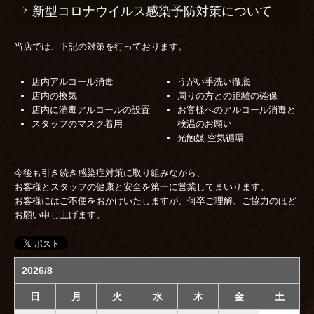
新型コロナウイルス感染予防対策について
感染予防対策について
当店では、下記の対策を行っております。
お食い初め
ご結納・お顔合わせ
店内アルコール消毒
うがい手洗い徹底
店内の換気
周りの方との距離の確保
ご婚礼
店内に消毒アルコールの設置
お客様へのアルコール消毒と
スタッフのマスク着用
検温のお願い
お誕生日 デザートプレート
光触媒 空気循環
今後も引き続き感染症対策に取り組みながら、
お客様とスタッフの健康と安全を第一に営業してまいります。
お客様にはご不便をおかけいたしますが、何卒ご理解、ご協力のほど
お願い申し上げます。
2026/8
日
月
火
水
木
金
土