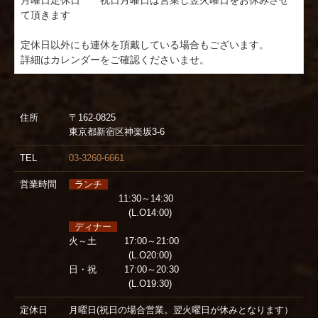
月曜日定休日　　祝日月曜日は営業し翌火曜日をお休みさせ
て頂きます

定休日以外にも連休を頂戴している場合もございます。

住所
〒162-0825
東京都新宿区神楽坂3-6
TEL
03-3260-6661
営業時間
ランチ
11:30～14:30
(L.O14:00)
ディナー
火～土 17:00～21:00
(L.O20:00)
日・祝 17:00～20:30
(L.O19:30)
定休日
月曜日(祝日の場合営業。翌火曜日が休みとなります）