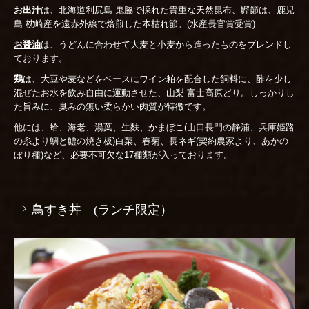
お出汁
は、北海道利尻島 鬼脇で採れた貴重な天然昆布、鰹節は、鹿児
島 枕崎産を遠赤外線で焙煎した本枯れ節。(水産長官賞受賞)
お醤油
は、うどんに合わせて大麦と小麦から造ったものをブレンドし
ております。
鶏
は、大豆や麦などをベースにワイン粕を配合した飼料に、酢を少し
混ぜたお水を飲み自由に運動させた、山梨 富士高原どり。しっかりし
た旨みに、臭みの無い柔らかい肉質が特徴です。
他には、蛤、海老、湯葉、生麩、かまぼこ(山口長門の静浦、兵庫姫路
の糸より鯛と鱧の焼き板)白菜、春菊、長ネギ(契約農家より、あかの
ぼり種)など、必要不可欠な17種類が入っております。
鳥すき丼 (ランチ限定）