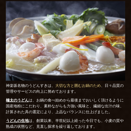
神楽坂名物のうどんすきは、
大切な方と囲むお鍋のため
、日々品質の
管理やサービスの向上に努めております。
極太のうどん
は、お鍋の食べ始めから最後までおいしく頂けるように
国産地粉にこだわり、素朴ながらも力強い風味と、繊細な出汁の味、
計算された具の選定により、上品なバランスに仕上げました。
うどんの生地
は、創業以来、半世紀以上経った今日でも、小麦の質や
熟成の状態など、見直し探求を繰り返しております。