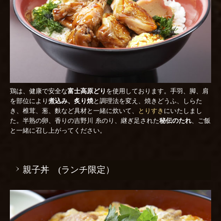
鶏は、健康で安全な
富士高原どり
を使用しております。手羽、脚、肩
を部位により
煮込み、炙り焼
と調理法を変え、焼きどうふ、しらた
き、椎茸、葱、麩など具材と一緒に炊いて、
とりすき
にいたしまし
た。半熟の卵、香りの吉野川 糸のり、継ぎ足された
秘伝のたれ
、ご飯
と一緒に召し上がってください。
親子丼 (ランチ限定）