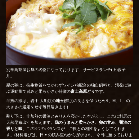
別亭鳥茶屋お昼の名物になっております、サービスランチ(上)親子
丼。
親の鶏は、抗生物質をつかわずワイン粕配合の独自飼料と、活発に遊
ぶ運動量で旨みと柔らかさが特徴の
富士高原どり
です。
半熟の卵は、岩手 大船渡の
地玉
(鮮度の良さを保つためS、M、L、の
大きさの選定をせず毎日届きます)
割り下は、非加熱の醤油とみりんを寝かした本がえし、これに利尻の
天然昆布出汁を加えます。
鶏のうまみと柔らかさ、卵の甘み、醤油の
香りと味
、この3つのバランスが、ご飯との相性をよくしてくれま
す。(材料選びは、日々の積み重ねから探求され、今日に至っておりま