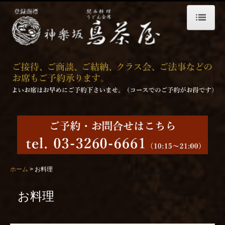
ホーム
プライバシーポリシー
お料理
昼のお料理
夜のお料理
お飲物
お弁当 配達仕出し料理
ホーム
お料理
店舗案内
お料理
個室・ご宴会
求人募集